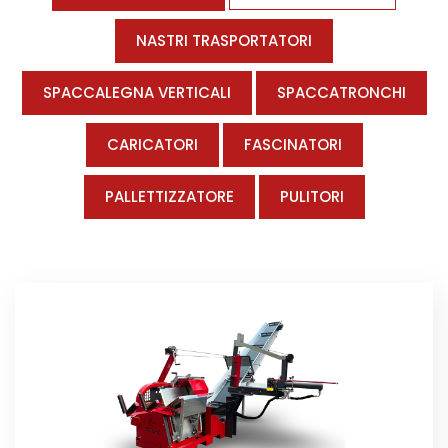
NASTRI TRASPORTATORI
SPACCALEGNA VERTICALI
SPACCATRONCHI
CARICATORI
FASCINATORI
PALLETTIZZATORE
PULITORI