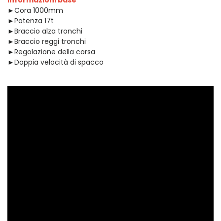
►
Cora 1000mm
►
Potenza 17t
►
Braccio alza tronchi
►
Braccio reggi tronchi
►
Regolazione della corsa
►
Doppia velocità di spacco