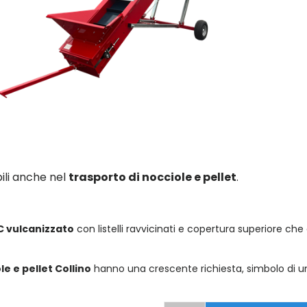
bili anche nel
trasporto di nocciole e pellet
.
C vulcanizzato
con listelli ravvicinati e copertura superiore c
le e pellet Collino
hanno una crescente richiesta, simbolo di un 