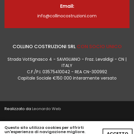
Email:
info@collinocostruzioni.com
COLLINO COSTRUZIONI SRL
CON SOCIO UNICO
Strada Vottignasco 4 - SAVIGLIANO - Fraz. Levaldigi - CN |
ITALY
C.F./P.I. 03575410042 - REA CN-300992
Capitale Sociale €150 000 interamente versato
Realizzato da
Leonardo Web
Informativa Privacy E Cookies
Questo sito utilizza cookies per offrirti
un'esperienza di navigazione migliore.
ACCETTO